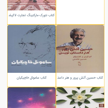
کتاب نتورک مارکتینگ تجارت لاکپشت ها
کتاب حسین آتش پرور و هنر داستان نویسی
کتاب ساموئل خاچیکیان