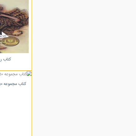
کتاب ر
کتاب مجموعه 10 قصه از امام باقر (ع)