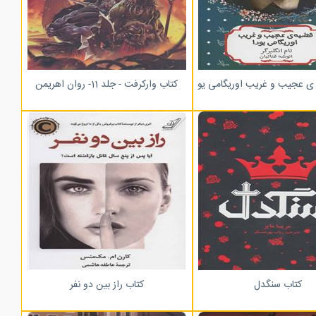
ی عجیب و غریب اوریگامی یودا
کتاب وارکرفت - جلد 11- روان اهریمن
کتاب سنگدل
کتاب راز بین دو نفر