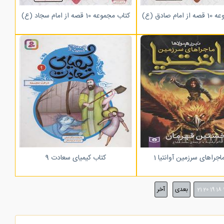
م صادق (ع)
کتاب مجموعه 10 قصه از امام سجاد (ع)
اجراهای سرزمین آوانتیا 1
کتاب کیمیای سعادت 9
بعدی
آخر
21
20
19
18