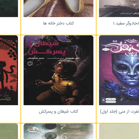
،جادوگر سفید 1
کتاب دختر خاله ها
فرت از منی (جلد اول)
کتاب شیطان و پسرکش