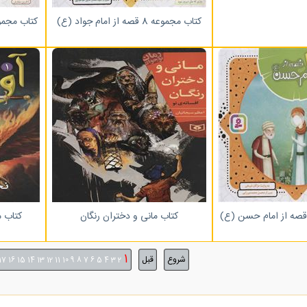
کتاب مجموعه 8 قصه از امام جواد (ع)
کتاب مجموعه 10 قصه از اما
کتاب مانی و دختران رنگان
کتاب م
1
شروع
قبل
17
16
15
14
13
12
11
10
9
8
7
6
5
4
3
2