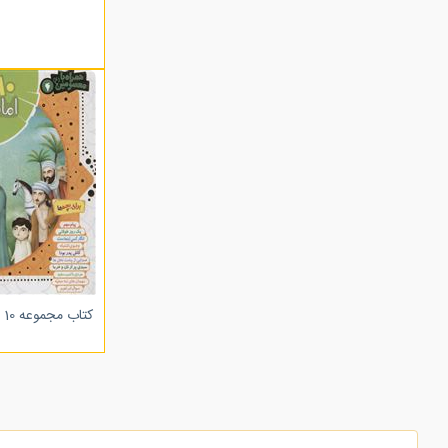
کتاب مجموعه 10 قصه از امام حسن (ع)