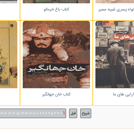
واه پسری شبیه سمیر
کتاب باغ خرمالو
رایی های ما
کتاب خان جهانگیر
1
شروع
قبل
19
18
17
16
15
14
13
12
11
10
9
8
7
6
5
4
3
2