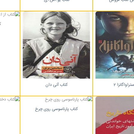
ک
تراواگانزا 2
کتاب آنی دان
کتاب پارناسوسی روی چرخ