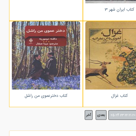
کتاب ایران شهر 3
کتاب غزال
کتاب دخترعموی من راشل
بعدی
آخر
25
24
23
22
21
20