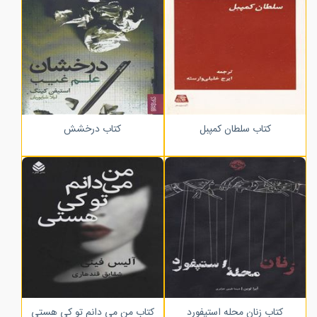
کتاب سلطان کمپبل
کتاب درخشش
کتاب زنان محله استپفورد
کتاب من می دانم تو کی هستی