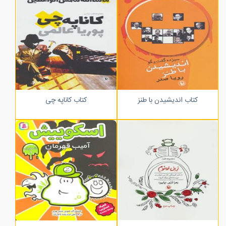
کتاب اندیشیدن با طنز
کتاب کاناپه چی