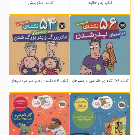
کتاب زبل خانوم
کتاب اسکوییش 1
کتاب 56 نکته ی طنزآمیز دردسرهای پدر شدن
کتاب 54 نکته ی طنزآمیز دردسرهای مادربزرگ و پدربزرگ شدن