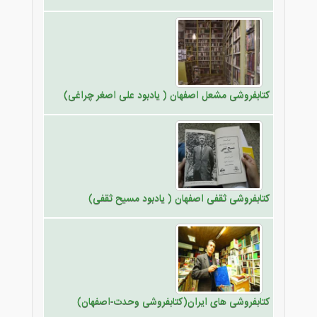
کتابفروشی مشعل اصفهان ( یادبود علی اصغر چراغی)
کتابفروشی ثقفی اصفهان ( یادبود مسیح ثقفی)
کتابفروشی های ایران(کتابفروشی وحدت-اصفهان)