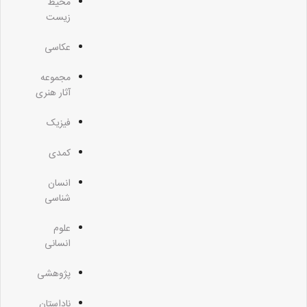
محیط
زیست
عکاسی
مجموعه
آثار هنری
فیزیک
کمدی
انسان
شناسی
علوم
انسانی
پژوهشی
ناداستان