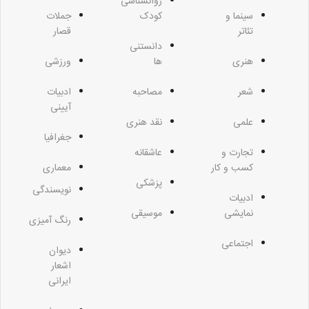
روانشناسی
سینما و
کودک
جملات
تئاتر
قصار
دانستنی
هنری
ها
ورزشی
شعر
مصاحبه
ادبیات
آیینی
علمی
نقد هنری
جغرافیا
تجارت و
عاشقانه
کسب و کار
معماری
پزشکی
نویسندگی
ادبیات
نمایشی
موسیقی
رنگ آمیزی
اجتماعی
دیوان
اشعار
ایرانی