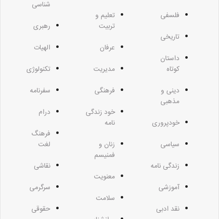
شناسی
فلسفی
تعلیم و
تربیت
رهبری
تاریخی
عرفان
الهیات
داستان
کوتاه
مدیریت
تکنولوژی
دینی و
فرهنگی
سفرنامه
مذهبی
خود زندگی
درام
خودپروری
نامه
فرهنگ
سیاسی
زنان و
لغت
فمنیسم
زندگی نامه
نقاشی
معنویت
آموزشی
سرگرمی
سلامت
نقد ادبی
حقوقی