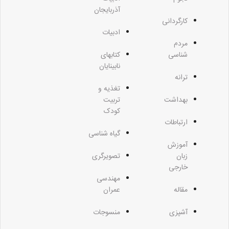
آذربایجان
کارگردانی
ادبیات
مردم
شناسی
کتابهای
نابینایان
ترانه
تغذیه و
بهداشت
تربیت
کودک
ارتباطات
گیاه شناسی
آموزش
زبان
تصویرگری
خارجی
مهندسی
مقاله
عمران
آشپزی
منسوجات