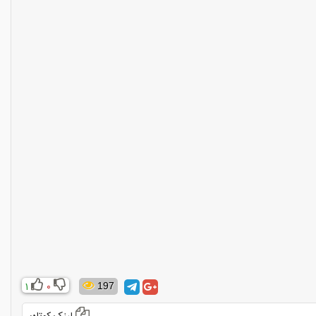
1
0
197