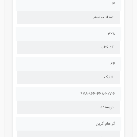
3
تعداد صفحه:
328
کد کتاب
64
شابک:
978-964-448-207-6
نویسنده
گراهام گرین