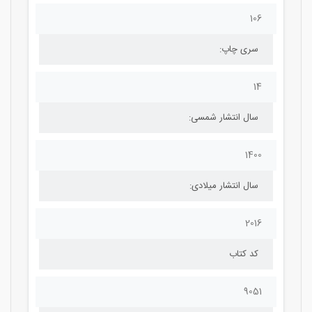
106
سری چاپ:
14
سال انتشار شمسی:
1400
سال انتشار میلادی:
2016
کد کتاب
9051