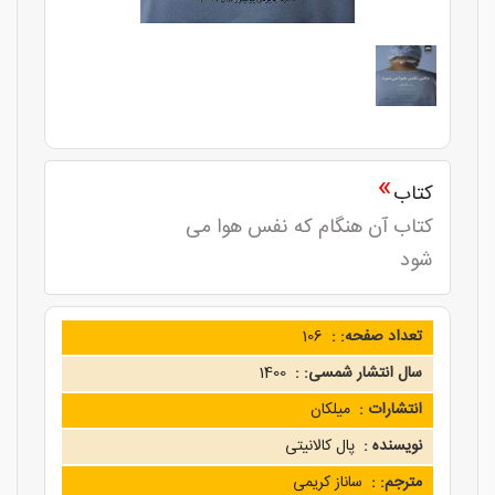
»
کتاب
کتاب آن هنگام که نفس هوا می
شود
تعداد صفحه: :
106
سال انتشار شمسی: :
1400
انتشارات :
میلکان
نویسنده :
پال کالانیتی
مترجم: :
ساناز کریمی