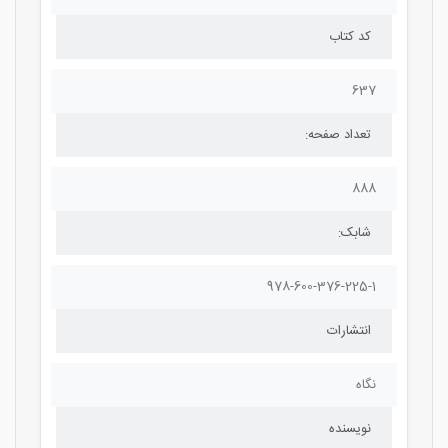
کد کتاب
637
تعداد صفحه:
888
شابک:
978-600-376-225-1
انتشارات
نگاه
نویسنده