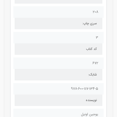
208
سری چاپ:
3
کد کتاب
672
شابک:
978-600-117-134-5
نویسنده
یوجین اونیل