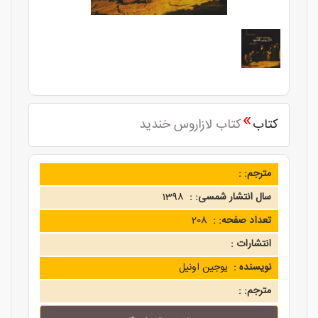
»
کتاب
کتاب لازاروس خندید
مترجم: :
سال انتشار شمسی: :
1398
تعداد صفحه: :
208
انتشارات :
نویسنده :
یوجین اونیل
مترجم: :