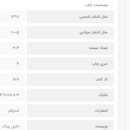
مشخصات کتاب
سال انتشار شمسی:
1398
سال انتشار میلادی:
2005
تعداد صفحه:
304
سری چاپ:
4
کد کتاب
828
شابک:
4-90117-8-3
انتشارات
کندوکاو
نویسنده
دانیل پینک