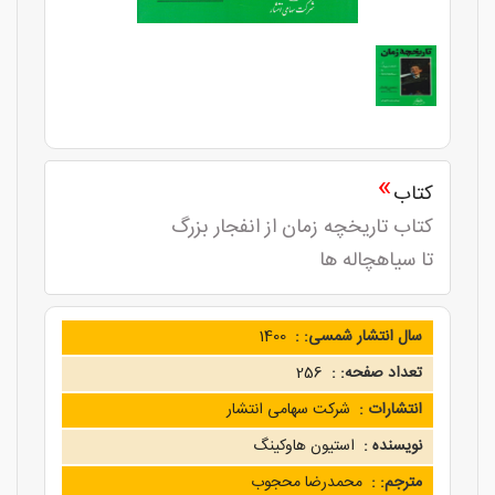
»
کتاب
کتاب تاریخچه زمان از انفجار بزرگ
تا سیاهچاله ها
سال انتشار شمسی: :
1400
تعداد صفحه: :
256
انتشارات :
شرکت سهامی انتشار
نویسنده :
استیون هاوکینگ
مترجم: :
محمدرضا محجوب