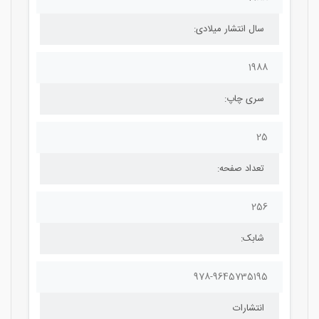
سال انتشار میلادی:
1988
سری چاپ:
25
تعداد صفحه:
256
شابک:
978-9645735195
انتشارات