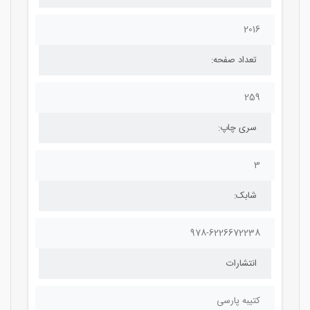
2016
تعداد صفحه:
259
سری چاپ:
3
شابک:
978-6226672238
انتشارات
کتیبه پارسی