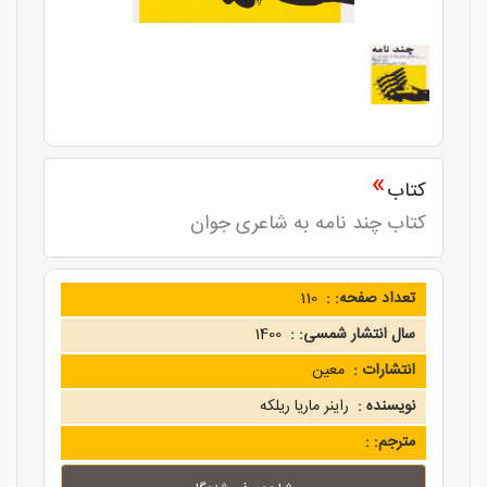
»
کتاب
کتاب چند نامه به شاعری جوان
تعداد صفحه: :
110
سال انتشار شمسی: :
1400
انتشارات :
معین
نویسنده :
راینر ماریا ریلکه
مترجم: :