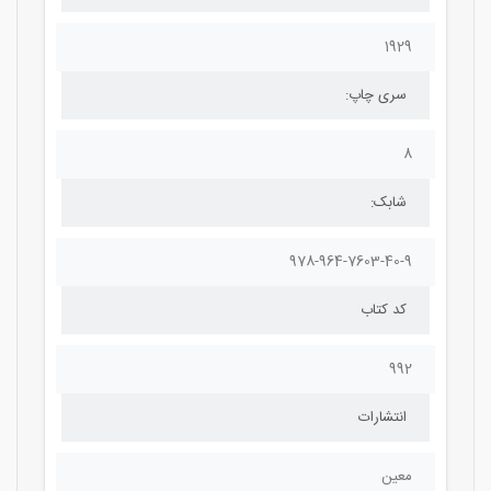
1929
سری چاپ:
8
شابک:
978-964-7603-40-9
کد کتاب
992
انتشارات
معین