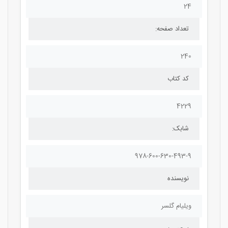
24
تعداد صفحه:
240
کد کتاب
4229
شابک:
978-600-630-493-9
نویسنده
ویلیام گلسر