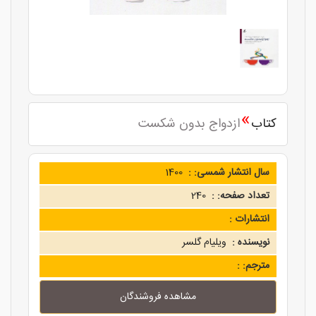
»
کتاب
ازدواج بدون شکست
سال انتشار شمسی: :
1400
تعداد صفحه: :
240
انتشارات :
نویسنده :
ویلیام گلسر
مترجم: :
مشاهده فروشندگان