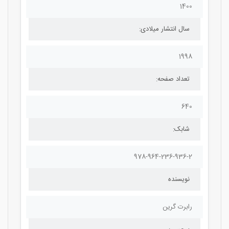
1400
سال انتشار میلادی:
1998
تعداد صفحه:
640
شابک:
978-964-236-936-2
نویسنده
رابرت گرین