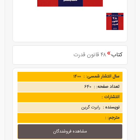
»
کتاب
۴۸ قانون قدرت
سال انتشار شمسی: :
1400
تعداد صفحه: :
640
انتشارات :
نویسنده :
رابرت گرین
مترجم: :
مشاهده فروشندگان