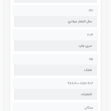
192
سال انتشار میلادی:
2016
سری چاپ:
85
شابک:
978-600-8812-61-6
انتشارات
میلکان