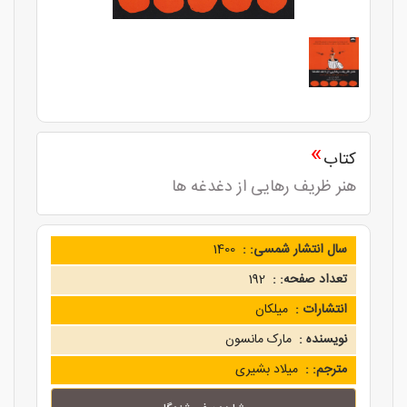
»
کتاب
هنر ظریف رهایی از دغدغه ها
سال انتشار شمسی: :
1400
تعداد صفحه: :
192
انتشارات :
میلکان
نویسنده :
مارک مانسون
مترجم: :
میلاد بشیری