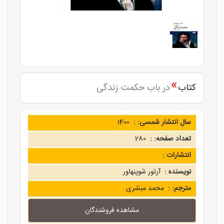
»
کتاب
در باب حکمت زندگی
سال انتشار شمسی: :
1400
تعداد صفحه: :
280
انتشارات :
نویسنده :
آرتور شوپنهاور
مترجم: :
محمد مبشری
مشاهده فروشندگان