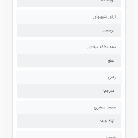
نویسنده
آرتور شوپنهاور
برچسب
دهه 1850 میلادی
قطع:
رقعی
مترجم:
محمد مبشری
نوع جلد:
شومیز