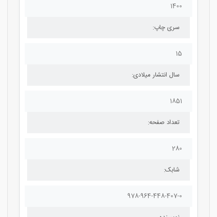
1400
سری چاپ:
15
سال انتشار میلادی:
1851
تعداد صفحه:
280
شابک:
978-964-448-407-0