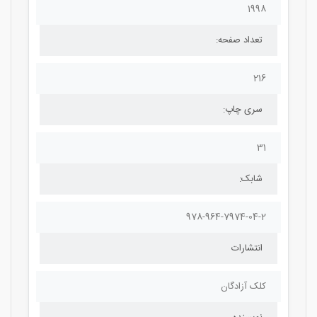
1998
تعداد صفحه:
216
سری چاپ:
31
شابک:
978-964-7974-04-2
انتشارات
کلک آزادگان