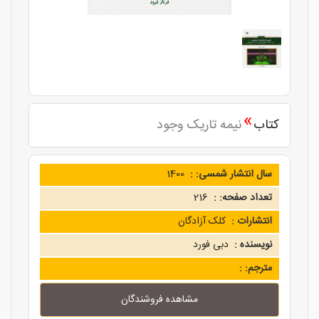
»
کتاب
نیمه تاریک وجود
سال انتشار شمسی: :
1400
تعداد صفحه: :
216
انتشارات :
کلک آزادگان
نویسنده :
دبی فورد
مترجم: :
مشاهده فروشندگان