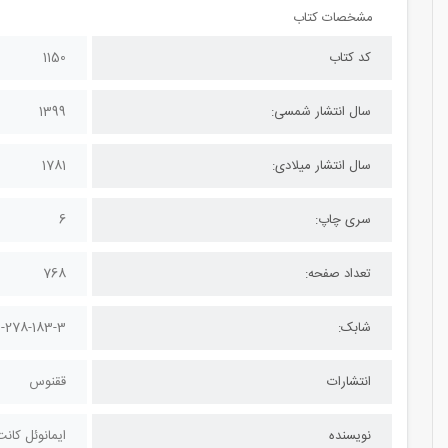
مشخصات کتاب
کد کتاب
1150
سال انتشار شمسی:
1399
سال انتشار میلادی:
1781
سری چاپ:
6
تعداد صفحه:
768
شابک:
0-278-183-3
انتشارات
ققنوس
نویسنده
ایمانوئل کان