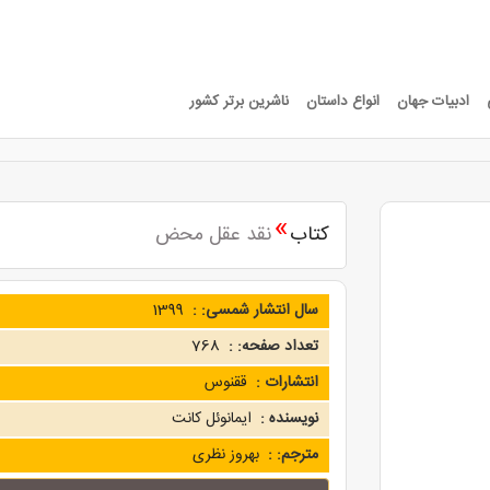
ادبیات جهان
انواع داستان
ناشرین برتر کشور
»
کتاب
نقد عقل محض
سال انتشار شمسی: :
1399
تعداد صفحه: :
768
انتشارات :
ققنوس
نویسنده :
ایمانوئل کانت
مترجم: :
بهروز نظری